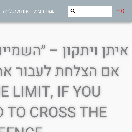
ילוג
Search Button
Search
עגלת
0
עמוד הבית
אודות הגלריה
תוכן
for:
קניות
איתן ויתקון – ״השמיי
E LIMIT, IF YOU
 TO CROSS THE