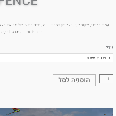
FENCE
עמוד הבית
/
זרקור אנושי
aged to cross the fence
גודל
כמות
של
איתן
ויתקון
הוספה לסל
-
״השמיים
הם
הגבול
אם
אם