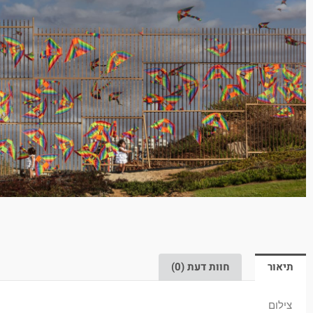
הצלחת
לעבור
את
הגדר״
"The
sky's
the
limit,
if
you
managed
to
cross
the
תיאור
חוות דעת (0)
fence
צילום