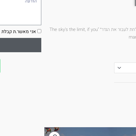
/ איתן ויתקון – ״השמיים הם הגבול אם אם הצלחת לעבור את הגדר״ "The sky's the limit, if you
הסכמה
אני מאשר.ת קבלת ע
man