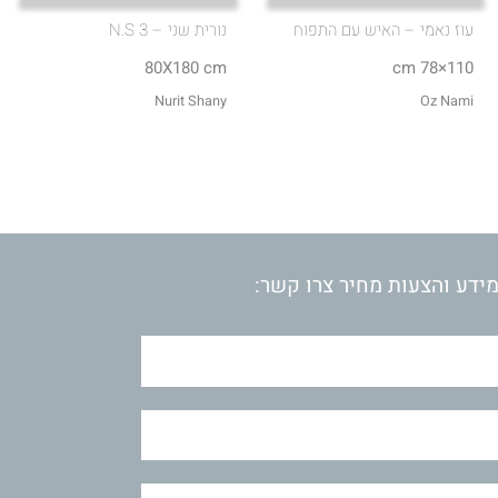
עוז נאמי – האיש עם התפוח
נורית שני – N.S 3
80X180 cm
110×78 cm
Nurit Shany
Oz Nami
ידע והצעות מחיר צרו קשר: