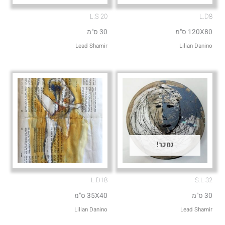
L.S 20
L.D8
120X80 ס"מ
30 ס"מ
Lead Shamir
Lilian Danino
נמכר!
L.D18
S.L 32
30 ס"מ
35X40 ס"מ
Lilian Danino
Lead Shamir