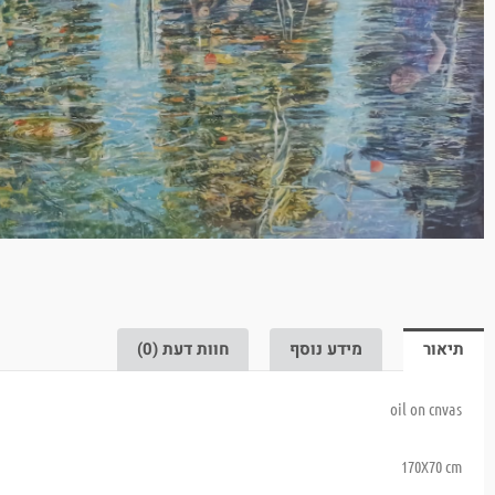
תיאור
מידע נוסף
חוות דעת (0)
oil on cnvas
170X70 cm