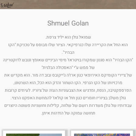
Shmuel Golan
שמואל גולן הוא יליד צרפת.
הוא החל את הקריירה שלו כגרפיקאי. הציור שלו מבוסס על טכניקת "הקו
הבהיר".
"הקו הבהיר" הוא סגנון שמקורו בויטראז' מימי הביניים שאומץ וגובש לדוקטרינה
של ממש ע"י "האסכולה הבלגית"
של ציירי הקומיקס האירופאי כגון ארז'ה ג'ייקובס ובוב דה מור. הוא מקדיש את
מרכזיותו של הקו הגרפי. הקו השחור והדק הוא הכל, הוא השרטוט,
הפרספקטיבה, הנפח, ומדגיש את הצבעוניות העזה של ציוריו. לעיתים קרובות
גולן משלב בציוריו חומרים כגון חול או קולאז' להמחשת האפקט הרצוי.
עבודותיו של גולן משדרות רושם של שלווה, קלילות וחושניות פשוטה היוצרים
תחושה עמוקה של הזדהות איתן.