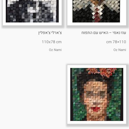
עוז נאמי – האיש עם התפוח
צ'ארלי צ'אפלין
110x78 cm
110×78 cm
Oz Nami
Oz Nami