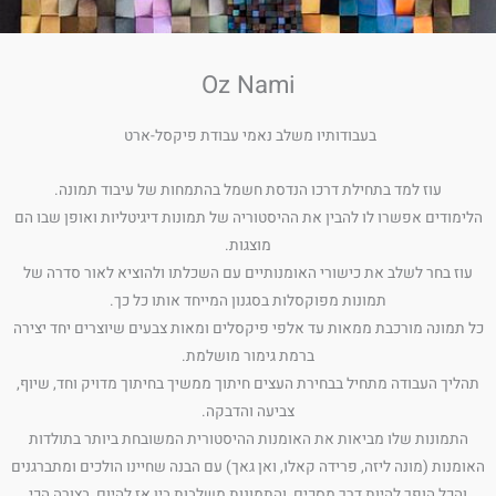
Oz Nami
בעבודותיו משלב נאמי עבודת פיקסל-ארט
עוז למד בתחילת דרכו הנדסת חשמל בהתמחות של עיבוד תמונה.
הלימודים אפשרו לו להבין את ההיסטוריה של תמונות דיגיטליות ואופן שבו הם
מוצגות.
עוז בחר לשלב את כישורי האומנותיים עם השכלתו ולהוציא לאור סדרה של
תמונות מפוקסלות בסגנון המייחד אותו כל כך.
כל תמונה מורכבת ממאות עד אלפי פיקסלים ומאות צבעים שיוצרים יחד יצירה
ברמת גימור מושלמת.
תהליך העבודה מתחיל בבחירת העצים חיתוך ממשיך בחיתוך מדויק וחד, שיוף,
צביעה והדבקה.
התמונות שלו מביאות את האומנות ההיסטורית המשובחת ביותר בתולדות
האומנות (מונה ליזה, פרידה קאלו, ואן גאך) עם הבנה שחיינו הולכים ומתברגנים
והכל הופך להיות דרך מסכים, והתמונות משלבות בין אז להיום, בצורה הכי