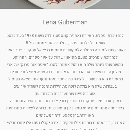
Lena Guberman
לנה גוברמן פסלת, מאיירת ואמנית קונספט, נולדה בשנת 1978 בעיר ברסט
שעל גבול בלרוס ופולין, החלה ללמוד אמנות בגיל 5.
לאחר סיום לימודיה במחלקה לתקשורת חזותית בבצלאל עסקה בעיקר באיור.
לנה זוכת 3 פרסים מטעם מוזיאון ישראל על איור ספרים. הפרויקט
המשמעותי ביותר שלה הוא ניהול אמנותי לסרט ״איפה אנה פרנק״ של ארי
פולמן עבורו עיצבה את הדמויות הראשיות ויצרה שפה ויזואלית ייחודית.
כמאיירת היא הרגישה שליצירה שלה חסר מימד נוסף אותו מצאה בפיסול.
בעבודות שלה היא צוללת לזכרונות הילדות ומנסה לשחזר אירועים
אוטוביוגפיים שמתערבבים בזכרונה עם
דמיון. עבודותיה עוסקות בקשר בין דורי, ילדות ונשיות, חשיפה והסתרה.
ביצירותיה מתקיימים יחסי גומלין בין פיסול וציור. בדומה ליצירות ספרותיות
מאויירות בהן טקסט ודימוי משלימים
זה את זה, כך האמנית בוחרת אילו חלקים ביצירה יקבלו נפח ואלו יתורגמו לציור