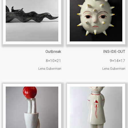
Outbreak
INS-IDE-OUT
21×10×8
17×14×9
Lena Guberman
Lena Guberman