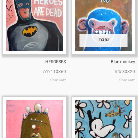
נמכר!
HEROESES
Blue monkey
30X20 ס"מ
110X60 ס"מ
Shay Katz
Shay Katz