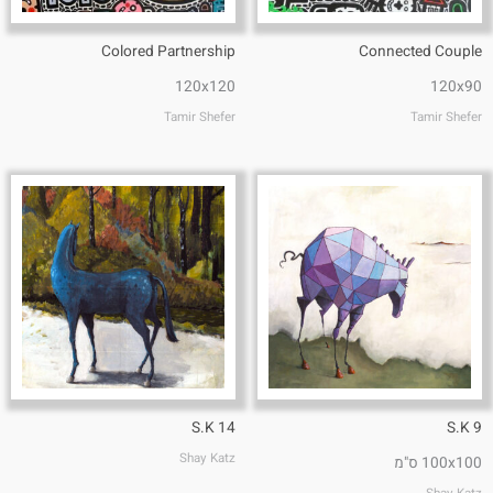
Colored Partnership
Connected Couple
120x120
120x90
Tamir Shefer
Tamir Shefer
S.K 14
S.K 9
Shay Katz
100x100 ס"מ