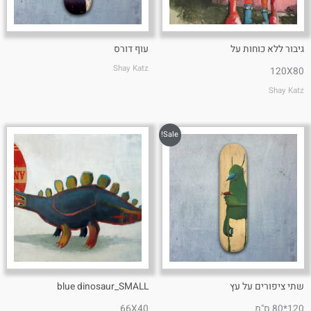
גיבור ללא כוחות על
עוף דורס
Shay Katz
120X80
Shay Katz
Sale!
שתי ציפורים על עץ
blue dinosaur_SMALL
120*80 ס"מ
66X40