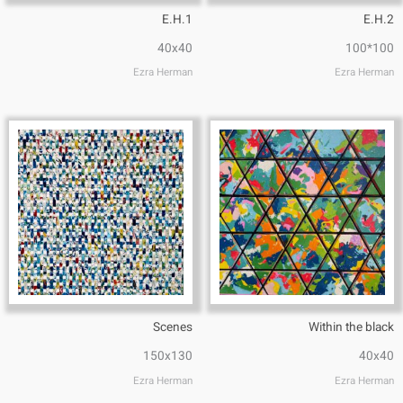
E.H.1
E.H.2
40x40
100*100
Ezra Herman
Ezra Herman
Scenes
Within the black
150x130
40x40
Ezra Herman
Ezra Herman