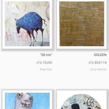
GOLDEN
"סוס 38"
80X110 ס״מ
70x90 ס"מ
Shay Katz
Ezra Herman