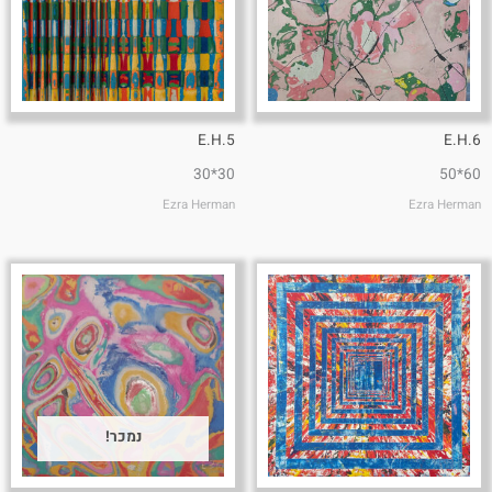
E.H.5
E.H.6
30*30
60*50
Ezra Herman
Ezra Herman
נמכר!