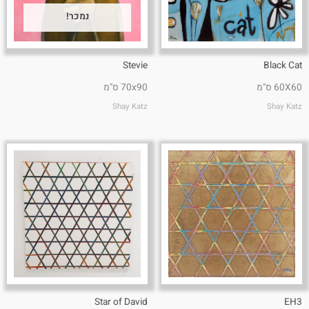
נמכר!
Stevie
Black Cat
60X60 ס"מ
70x90 ס"מ
Shay Katz
Shay Katz
Star of David
EH3