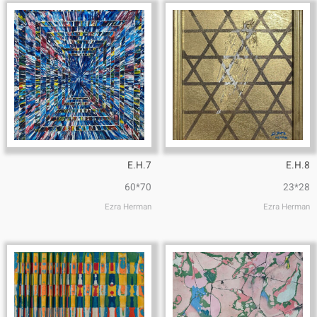
E.H.7
E.H.8
70*60
28*23
Ezra Herman
Ezra Herman