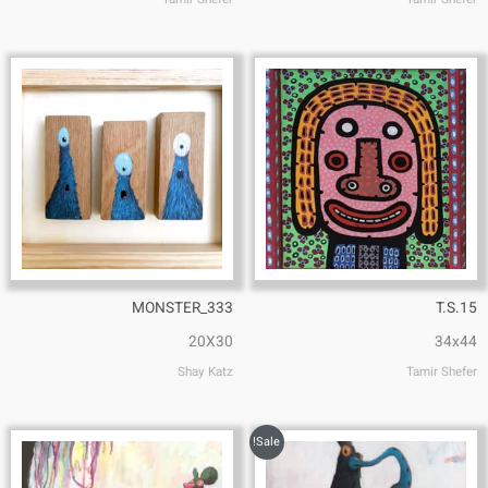
333_MONSTER
T.S.15
20X30
34x44
Shay Katz
Tamir Shefer
Sale!