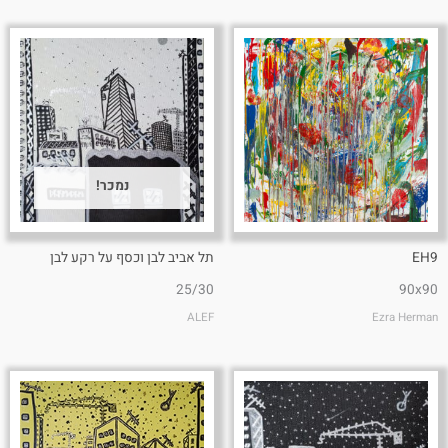
נמכר!
EH9
תל אביב לבן וכסף על רקע לבן
25/30
90x90
ALEF
Ezra Herman