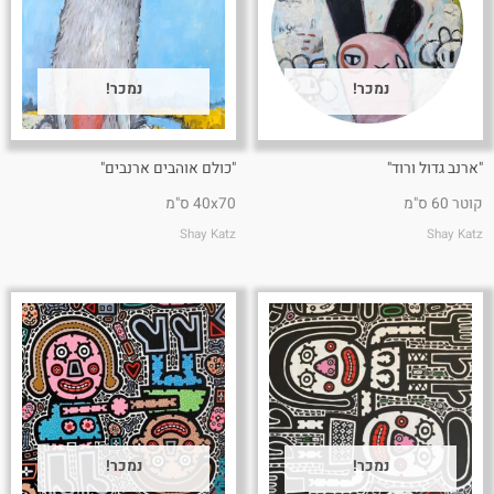
נמכר!
נמכר!
"ארנב גדול ורוד"
"כולם אוהבים ארנבים"
קוטר 60 ס"מ
40x70 ס"מ
Shay Katz
Shay Katz
נמכר!
נמכר!