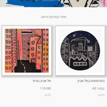
אמני קומיקס ורחוב
התרוממות בתל אביב
תל אביב בורוד
קוטור 60
110/80
ALEF
ALEF