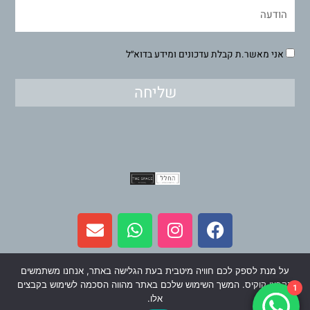
אני מאשר.ת קבלת עדכונים ומידע בדוא״ל
שליחה
E
W
I
F
n
h
n
a
v
a
s
c
e
t
t
e
על מנת לספק לכם חוויה מיטבית בעת הגלישה באתר, אנחנו משתמשים
l
s
a
b
כל הזכויות שמורות ל-החלל בית לאמנים ישראלים 2024
בקבצי קוקיס. המשך השימוש שלכם באתר מהווה הסכמה לשימוש בקבצים
1
o
a
g
o
אלו.
תחזוקה ופיתוח
וינר מדיה