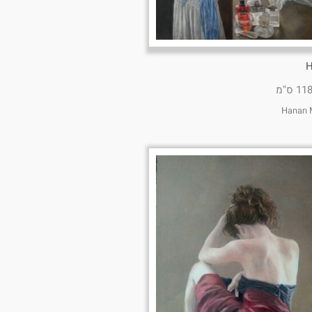
H
Hanan M