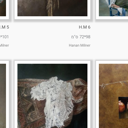
.M 5
H.M 6
98*72 ס"מ
101*118 ס"מ
ilner
Hanan Milner