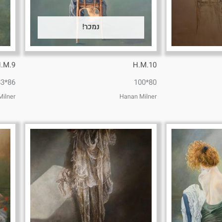
נמכר!
.M.9
H.M.10
86*83
80*100
ilner
Hanan Milner