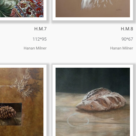
H.M.7
H.M.8
95*112
67*90
Hanan Milner
Hanan Milner