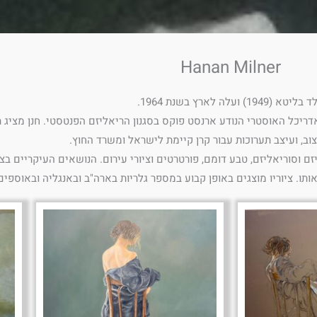
Hanan Milner
בליטא (1949) ועלה לארץ בשנת 1964.
כל האוסטרי הנודע ארנסט פוקס בסגנון הריאליזם הפנטסטי. חנן מציג תע
וב, ועיצב תערוכות עבור קרן קיימת לישראל ומשרד החוץ.
ם וסוריאליזם, טבע דומם, פורטרטים וציורי עירום. הנושאים העיקריים בצי
ו. ציוריו מוצגים באופן קבוע במספר גלריות בארה"ב ובאנגליה ובאוספים