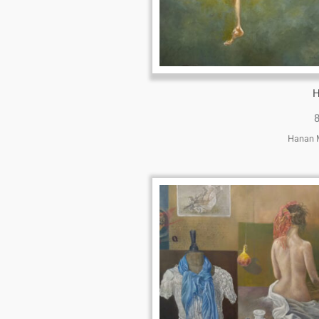
H
Hanan M