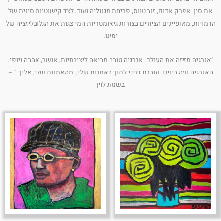
את סין: אפרק אדום, זנב טווס, פריחת מגנוליה ועוד. לצד קישוטיות סינית של
הדמויות, מאופיינים הציורים בצורות גיאומטריות המייצגות את הגלובליזציה של
ימינו.
"אנרגיה מזיזה את העולם. אנרגיה טובה מביאה ליצירתיות, אושר, אהבה ויופי.
האנרגיה נעה בינינו. עוברת דרכי לתוך האמנות שלי, ומהאמנות שלי, אליך." –
בשמת לוין