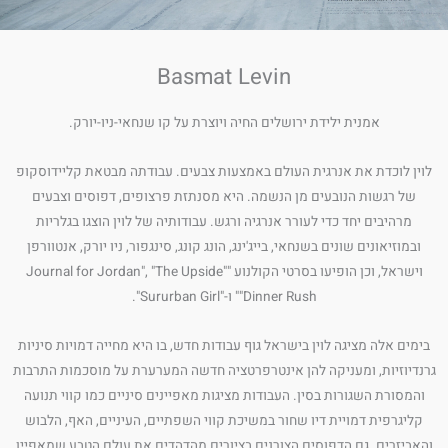
Basmat Levin
אמנית ילידת ירושלים החיה ויוצרת על קו שנחאי-ניו-יורק.
לוין לוכדת את אנרגית העולם באמצעות צבעים. עבודתה מבטאת קליידוסקופ
של רגשות הנובעים מן הנשמה. היא מסנתזת פרצופים, דפוסים וצבעים
מרהיבים יחד כדי לעורר אנרגיה ורגש. עבודותיה של לוין הוצגו בגלריות
ובמוזיאונים שונים בשנחאי, בייג'ינג, הונג קונג, סינגפור, ניו יורק, אנטוורפן
וישראל, וכן הופיעו בסרטי הקולנוע "Journal for Jordan", "The Upside"
"Dinner Rush" ו-"Sururban Girl".
בימים אלה מציגה לוין בישראל גוף עבודות חדש, בו היא מחייה דמויות סיניות
גרנדיוזיות, ומעניקה להן אינטרפרטציה חדשה המערערת על מוסכמות התרבות
והמסורת השגורות בסין. העבודות מציגות מאפיינים סיניים כמו קווי תנועה
קליגרפית דמויית דיו שחור במשיכת קווי השפתיים, העיניים, האף, הלבוש
והאביזרים. גם הדפוסים הצורנים בציורים מהדהדים את עולם הטבע שמאפיין