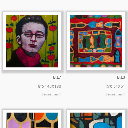
B.L7
B.L3
61X51 ס"מ
140X130 ס"מ
Basmat Levin
Basmat Levin