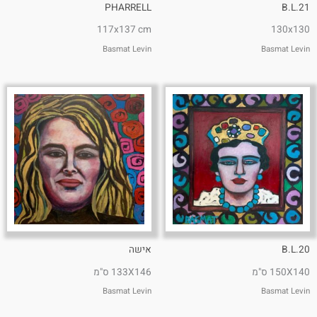
PHARRELL
B.L.21
117x137 cm
130x130
Basmat Levin
Basmat Levin
B.L.20
אישה
150X140 ס"מ
133X146 ס"מ
Basmat Levin
Basmat Levin