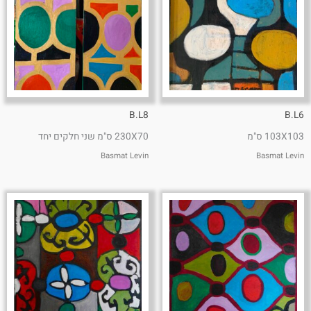
B.L8
B.L6
103X103 ס"מ
230X70 ס"מ שני חלקים יחד
Basmat Levin
Basmat Levin