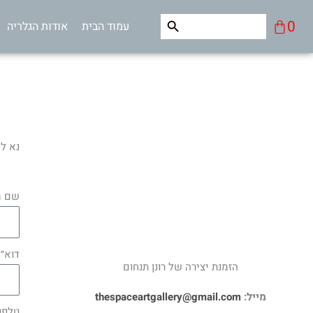
ילוג
Search Button
Search
עגלת
0
עמוד הבית
אודות הגלריה
תוכן
for:
קניות
נא למלא
שם מ
דוא״ל
הזמנת יצירה של רונן תנחום
מייל:
thespaceartgallery@gmail.com
טלפון